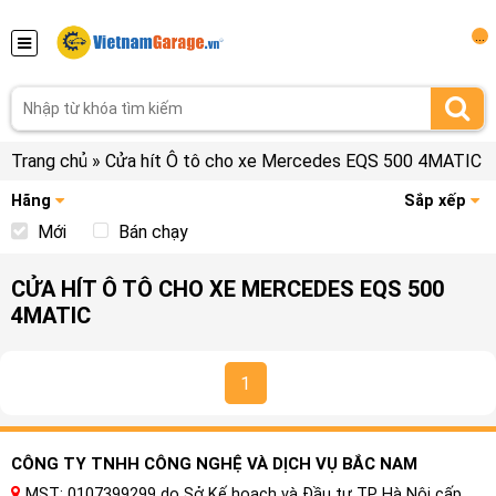
...
Trang chủ
»
Cửa hít Ô tô cho xe Mercedes EQS 500 4MATIC
Hãng
Sắp xếp
Mới
Bán chạy
CỬA HÍT Ô TÔ CHO XE MERCEDES EQS 500
4MATIC
1
CÔNG TY TNHH CÔNG NGHỆ VÀ DỊCH VỤ BẮC NAM
MST: 0107399299 do Sở Kế hoạch và Đầu tư TP Hà Nội cấp