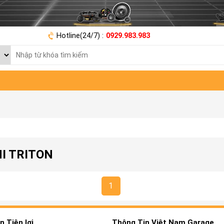
Hotline(24/7) :
0929.983.983
HI TRITON
1
 Tiện lợi
Thông Tin Việt Nam Garage