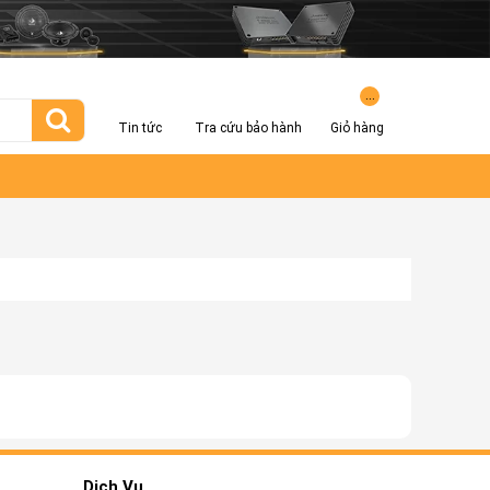
...
Tin tức
Tra cứu bảo hành
Giỏ hàng
Dịch Vụ