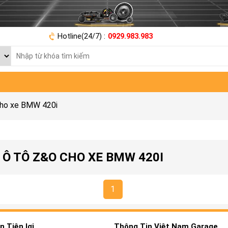
Hotline(24/7) :
0929.983.983
cho xe BMW 420i
Ô TÔ Z&O CHO XE BMW 420I
1
 Tiện lợi
Thông Tin Việt Nam Garage