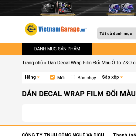
DANH MỤC SẢN PHẨM
Trang chủ
»
Dán Decal Wrap Film Đổi Màu Ô tô Z&O 
Hãng
Sắp xếp
Mới
Bán chạy
DÁN DECAL WRAP FILM ĐỔI MÀU 
CÔNG TY TNHH CÔNG NGHỆ VÀ DỊCH
Thanh toán