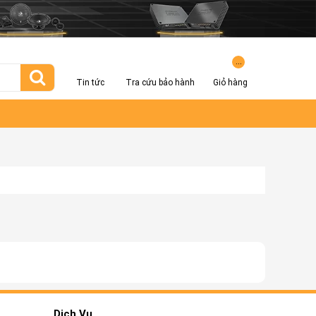
...
Tin tức
Tra cứu bảo hành
Giỏ hàng
Dịch Vụ