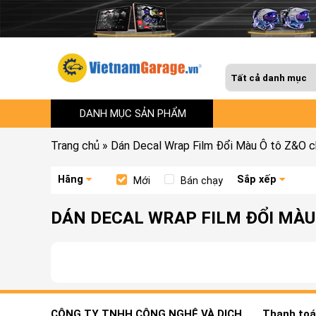
DANH MỤC SẢN PHẨM
Trang chủ
»
Dán Decal Wrap Film Đổi Màu Ô tô Z&O 
Hãng
Sắp xếp
Mới
Bán chạy
DÁN DECAL WRAP FILM ĐỔI MÀU 
CÔNG TY TNHH CÔNG NGHỆ VÀ DỊCH
Thanh toán