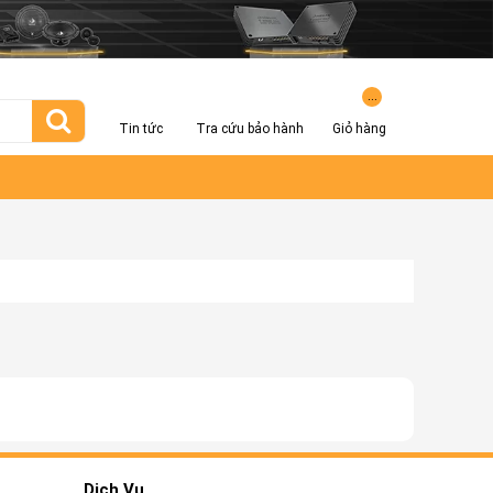
...
Tin tức
Tra cứu bảo hành
Giỏ hàng
Dịch Vụ