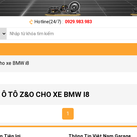
Hotline(24/7) :
0929.983.983
cho xe BMW i8
Ô TÔ Z&O CHO XE BMW I8
1
 Tiện lợi
Thông Tin Việt Nam Garage