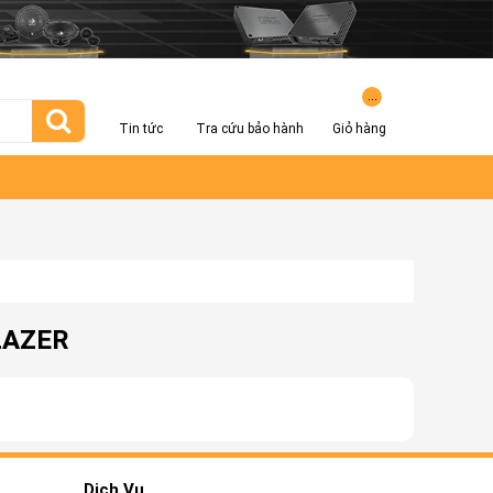
...
Tin tức
Tra cứu bảo hành
Giỏ hàng
LAZER
Dịch Vụ