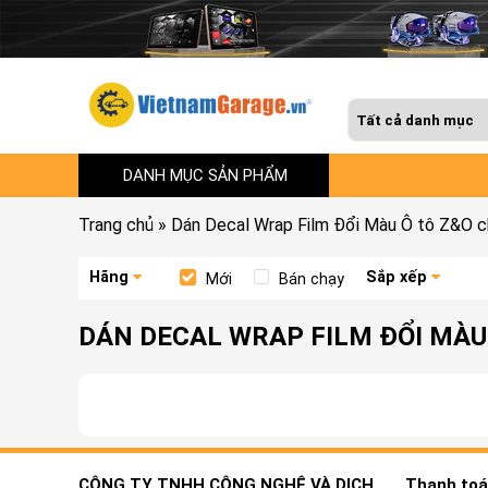
DANH MỤC SẢN PHẨM
Trang chủ
»
Dán Decal Wrap Film Đổi Màu Ô tô Z&O ch
Hãng
Sắp xếp
Mới
Bán chạy
DÁN DECAL WRAP FILM ĐỔI MÀU
CÔNG TY TNHH CÔNG NGHỆ VÀ DỊCH
Thanh toán