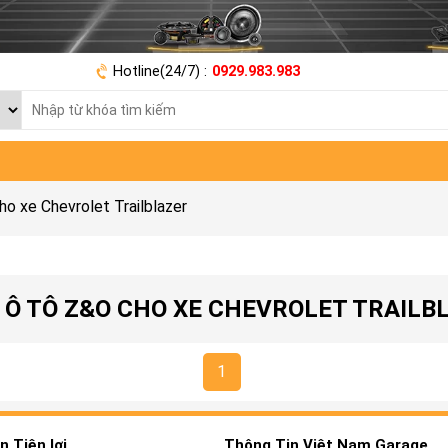
Hotline(24/7) :
0929.983.983
o xe Chevrolet Trailblazer
 Ô TÔ Z&O CHO XE CHEVROLET TRAILB
1
 Tiện lợi
Thông Tin Việt Nam Garage