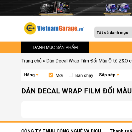
DANH MỤC SẢN PHẨM
Trang chủ
»
Dán Decal Wrap Film Đổi Màu Ô tô Z&O 
Hãng
Sắp xếp
Mới
Bán chạy
DÁN DECAL WRAP FILM ĐỔI MÀU
CÔNG TY TNHH CÔNG NGHỆ VÀ DỊCH
Thanh toán