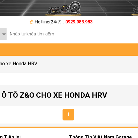
Hotline(24/7) :
0929.983.983
cho xe Honda HRV
 Ô TÔ Z&O CHO XE HONDA HRV
1
 Tiện lợi
Thông Tin Việt Nam Garage