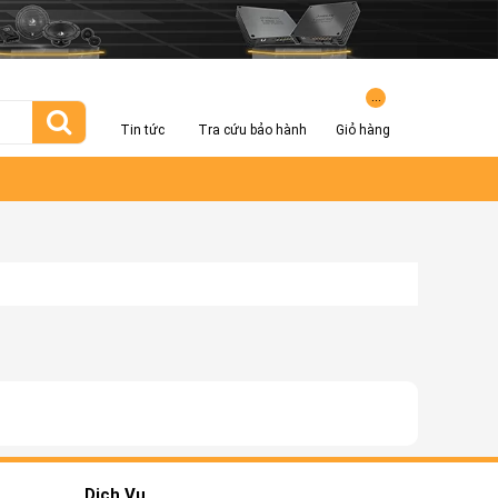
...
Tin tức
Tra cứu bảo hành
Giỏ hàng
Dịch Vụ