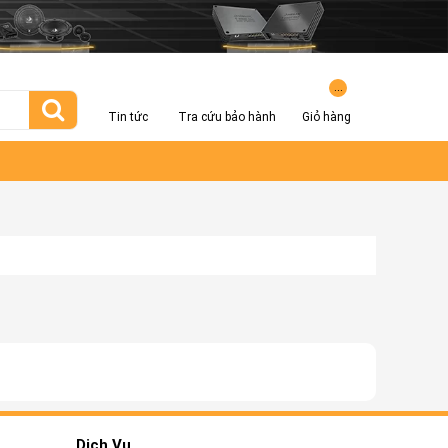
...
Tin tức
Tra cứu bảo hành
Giỏ hàng
Dịch Vụ