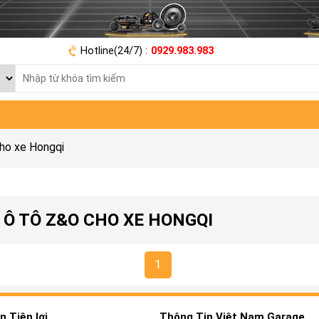
Hotline(24/7) :
0929.983.983
ho xe Hongqi
 Ô TÔ Z&O CHO XE HONGQI
1
 Tiện lợi
Thông Tin Việt Nam Garage