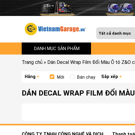
DANH MỤC SẢN PHẨM
Trang chủ
»
Dán Decal Wrap Film Đổi Màu Ô tô Z&O c
Hãng
Sắp xếp
Mới
Bán chạy
DÁN DECAL WRAP FILM ĐỔI MÀU
CÔNG TY TNHH CÔNG NGHỆ VÀ DỊCH
Thanh toán