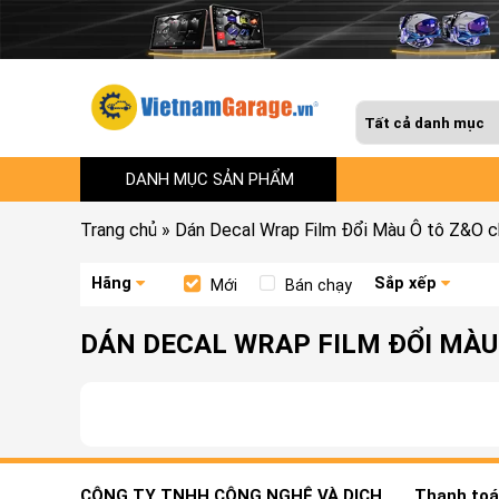
DANH MỤC SẢN PHẨM
Trang chủ
»
Dán Decal Wrap Film Đổi Màu Ô tô Z&O c
Hãng
Sắp xếp
Mới
Bán chạy
DÁN DECAL WRAP FILM ĐỔI MÀU 
CÔNG TY TNHH CÔNG NGHỆ VÀ DỊCH
Thanh toán