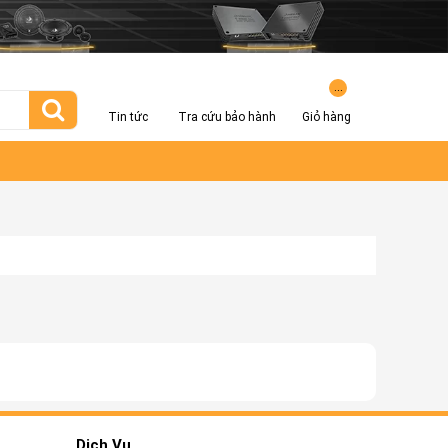
...
Tin tức
Tra cứu bảo hành
Giỏ hàng
Dịch Vụ