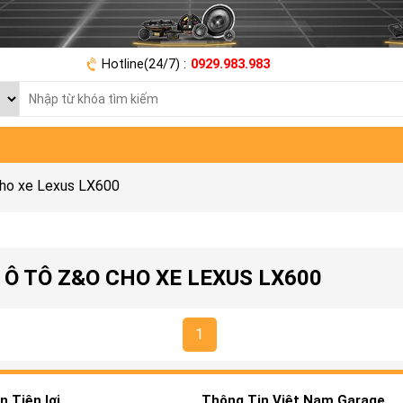
Hotline(24/7) :
0929.983.983
cho xe Lexus LX600
Ô TÔ Z&O CHO XE LEXUS LX600
1
 Tiện lợi
Thông Tin Việt Nam Garage