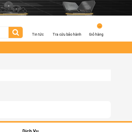
...
Tin tức
Tra cứu bảo hành
Giỏ hàng
Dịch Vụ