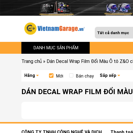
DANH MỤC SẢN PHẨM
Trang chủ
»
Dán Decal Wrap Film Đổi Màu Ô tô Z&O 
Hãng
Sắp xếp
Mới
Bán chạy
DÁN DECAL WRAP FILM ĐỔI MÀU 
CÔNG TY TNHH CÔNG NGHỆ VÀ DỊCH
Thanh toán