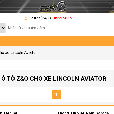
Hotline(24/7) :
0929.983.983
o xe Lincoln Aviator
 Ô TÔ Z&O CHO XE LINCOLN AVIATOR
1
 Tiện lợi
Thông Tin Việt Nam Garage