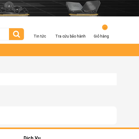
...
Tin tức
Tra cứu bảo hành
Giỏ hàng
Dịch Vụ