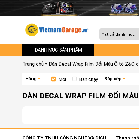
DANH MỤC SẢN PHẨM
Trang chủ
»
Dán Decal Wrap Film Đổi Màu Ô tô Z&O ch
Hãng
Sắp xếp
Mới
Bán chạy
DÁN DECAL WRAP FILM ĐỔI MÀU
CÔNG TY TNHH CÔNG NGHỆ VÀ DỊCH
Thanh toán