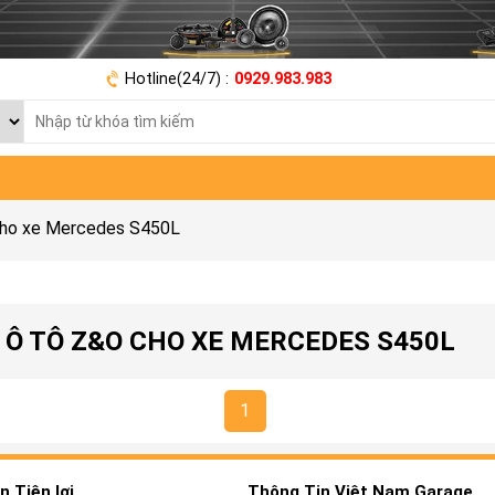
Hotline(24/7) :
0929.983.983
cho xe Mercedes S450L
 Ô TÔ Z&O CHO XE MERCEDES S450L
1
 Tiện lợi
Thông Tin Việt Nam Garage