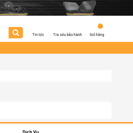
...
Tin tức
Tra cứu bảo hành
Giỏ hàng
Dịch Vụ