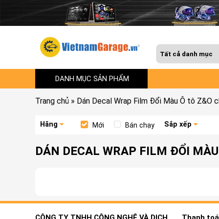
DANH MỤC SẢN PHẨM
Trang chủ
»
Dán Decal Wrap Film Đổi Màu Ô tô Z&O 
Hãng
Sắp xếp
Mới
Bán chạy
DÁN DECAL WRAP FILM ĐỔI MÀU
CÔNG TY TNHH CÔNG NGHỆ VÀ DỊCH
Thanh toán