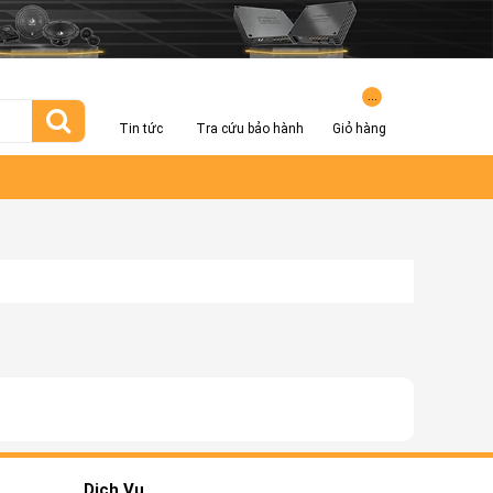
...
Tin tức
Tra cứu bảo hành
Giỏ hàng
Dịch Vụ