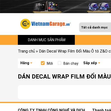
DANH MỤC SẢN PHẨM
Trang chủ
»
Dán Decal Wrap Film Đổi Màu Ô tô Z&O 
Hãng
Sắp xếp
Mới
Bán chạy
DÁN DECAL WRAP FILM ĐỔI MÀU
CÔNG TY TNHH CÔNG NGHỆ VÀ DỊCH
Thanh toán