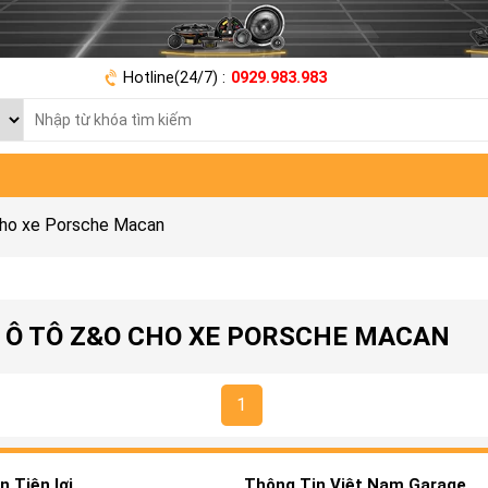
Hotline(24/7) :
0929.983.983
cho xe Porsche Macan
 Ô TÔ Z&O CHO XE PORSCHE MACAN
1
 Tiện lợi
Thông Tin Việt Nam Garage