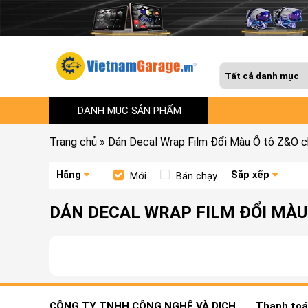
DANH MỤC SẢN PHẨM
Trang chủ
»
Dán Decal Wrap Film Đổi Màu Ô tô Z&O c
Hãng
Sắp xếp
Mới
Bán chạy
DÁN DECAL WRAP FILM ĐỔI MÀU 
CÔNG TY TNHH CÔNG NGHỆ VÀ DỊCH
Thanh toán