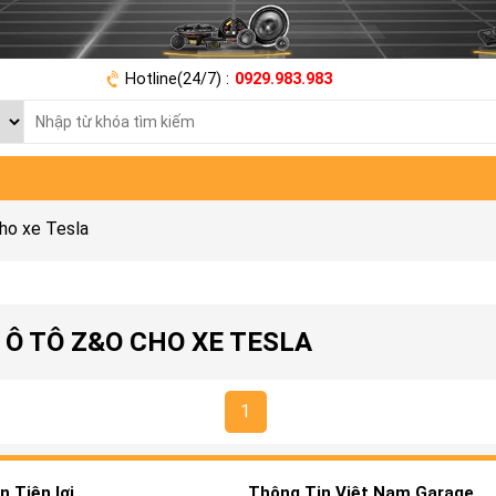
Hotline(24/7) :
0929.983.983
ho xe Tesla
Ô TÔ Z&O CHO XE TESLA
1
 Tiện lợi
Thông Tin Việt Nam Garage