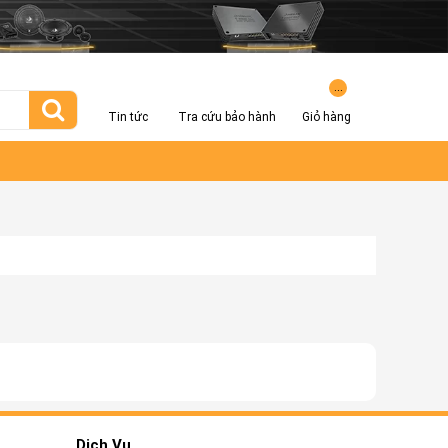
...
Tin tức
Tra cứu bảo hành
Giỏ hàng
Dịch Vụ