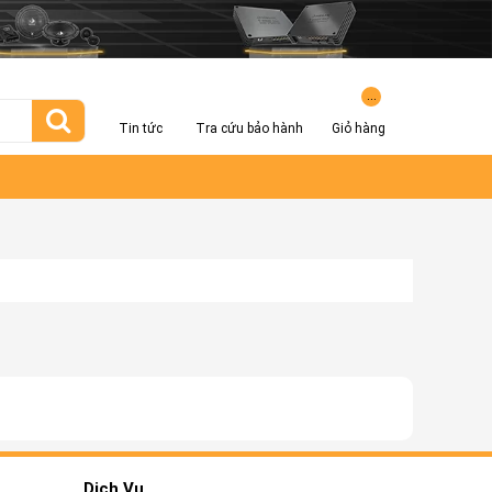
...
Tin tức
Tra cứu bảo hành
Giỏ hàng
Dịch Vụ