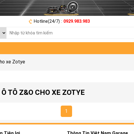
Hotline(24/7) :
0929.983.983
ho xe Zotye
 Ô TÔ Z&O CHO XE ZOTYE
1
 Tiện lợi
Thông Tin Việt Nam Garage