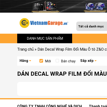
DANH MỤC SẢN PHẨM
Trang chủ
»
Dán Decal Wrap Film Đổi Màu Ô tô Z&O c
Hãng
Sắp xếp
Mới
Bán chạy
DÁN DECAL WRAP FILM ĐỔI MÀU
CÔNG TY TNHH CÔNG NGHỆ VÀ DỊCH
Thanh toán