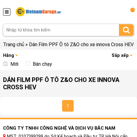
...
Trang chủ
»
Dán Film PPF Ô tô Z&O cho xe innova Cross HEV
Hãng
Sắp xếp
Mới
Bán chạy
DÁN FILM PPF Ô TÔ Z&O CHO XE INNOVA
CROSS HEV
1
CÔNG TY TNHH CÔNG NGHỆ VÀ DỊCH VỤ BẮC NAM
MST: 0107399299 do Sở Kế hoạch và Đầu tư TP Hà Nội cấp