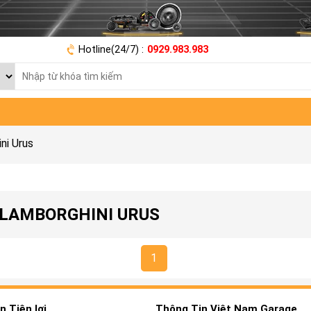
Hotline(24/7) :
0929.983.983
ni Urus
E LAMBORGHINI URUS
1
 Tiện lợi
Thông Tin Việt Nam Garage