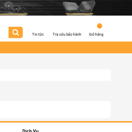
...
Tin tức
Tra cứu bảo hành
Giỏ hàng
Dịch Vụ