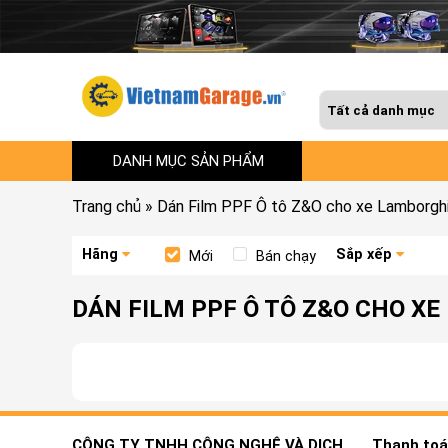
DANH MỤC SẢN PHẨM
Trang chủ
»
Dán Film PPF Ô tô Z&O cho xe Lamborghi
Hãng
Sắp xếp
Mới
Bán chạy
DÁN FILM PPF Ô TÔ Z&O CHO X
CÔNG TY TNHH CÔNG NGHỆ VÀ DỊCH
Thanh toán