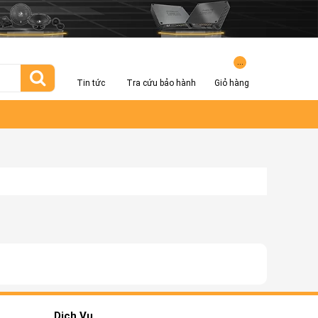
...
Tin tức
Tra cứu bảo hành
Giỏ hàng
Dịch Vụ