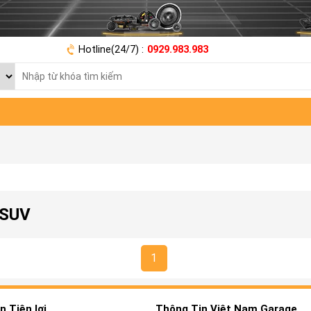
Hotline(24/7) :
0929.983.983
 SUV
1
 Tiện lợi
Thông Tin Việt Nam Garage