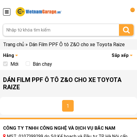
...
Trang chủ
»
Dán Film PPF Ô tô Z&O cho xe Toyota Raize
Hãng
Sắp xếp
Mới
Bán chạy
DÁN FILM PPF Ô TÔ Z&O CHO XE TOYOTA
RAIZE
1
CÔNG TY TNHH CÔNG NGHỆ VÀ DỊCH VỤ BẮC NAM
MST: 0107399299 do Sở Kế hoạch và Đầu tư TP Hà Nội cấp