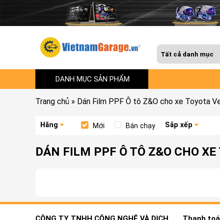
DANH MỤC SẢN PHẨM
Trang chủ
»
Dán Film PPF Ô tô Z&O cho xe Toyota Ve
Hãng
Sắp xếp
Mới
Bán chạy
DÁN FILM PPF Ô TÔ Z&O CHO XE
CÔNG TY TNHH CÔNG NGHỆ VÀ DỊCH
Thanh toán