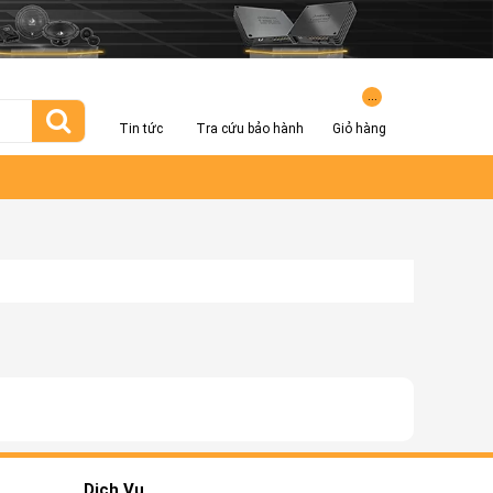
...
Tin tức
Tra cứu bảo hành
Giỏ hàng
Dịch Vụ