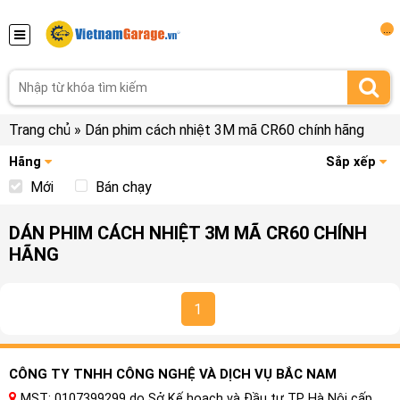
...
Trang chủ
»
Dán phim cách nhiệt 3M mã CR60 chính hãng
Hãng
Sắp xếp
Mới
Bán chạy
DÁN PHIM CÁCH NHIỆT 3M MÃ CR60 CHÍNH
HÃNG
1
CÔNG TY TNHH CÔNG NGHỆ VÀ DỊCH VỤ BẮC NAM
MST: 0107399299 do Sở Kế hoạch và Đầu tư TP Hà Nội cấp