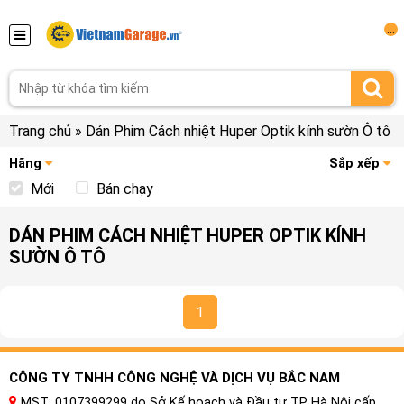
...
Trang chủ
»
Dán Phim Cách nhiệt Huper Optik kính sườn Ô tô
Hãng
Sắp xếp
Mới
Bán chạy
DÁN PHIM CÁCH NHIỆT HUPER OPTIK KÍNH
SƯỜN Ô TÔ
1
CÔNG TY TNHH CÔNG NGHỆ VÀ DỊCH VỤ BẮC NAM
MST: 0107399299 do Sở Kế hoạch và Đầu tư TP Hà Nội cấp