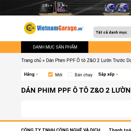
DANH MỤC SẢN PHẨM
Trang chủ
»
Dán Phim PPF Ô tô Z&O 2 Lườn Trước Dọ
Hãng
Sắp xếp
Mới
Bán chạy
DÁN PHIM PPF Ô TÔ Z&O 2 LƯỜN
CÔNG TY TNHH CÔNG NGHỆ VÀ DỊCH
Thanh toán