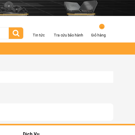
...
Tin tức
Tra cứu bảo hành
Giỏ hàng
Dịch Vụ