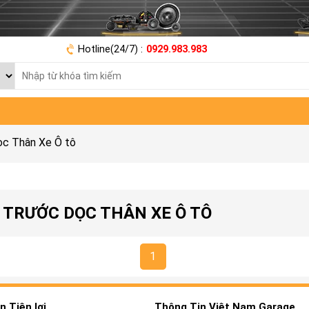
Hotline(24/7) :
0929.983.983
c Thân Xe Ô tô
 TRƯỚC DỌC THÂN XE Ô TÔ
1
 Tiện lợi
Thông Tin Việt Nam Garage