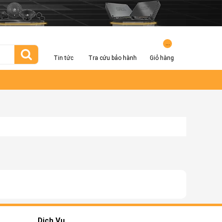
...
Tin tức
Tra cứu bảo hành
Giỏ hàng
Dịch Vụ