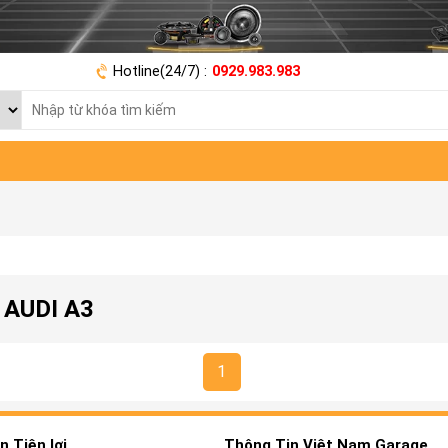
Hotline(24/7) :
0929.983.983
 AUDI A3
1
 Tiện lợi
Thông Tin Việt Nam Garage