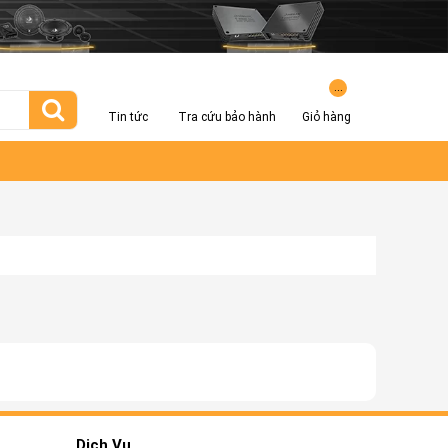
...
Tin tức
Tra cứu bảo hành
Giỏ hàng
Dịch Vụ