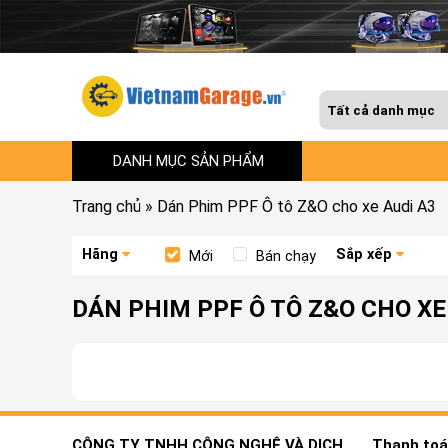
DANH MỤC SẢN PHẨM
Trang chủ
»
Dán Phim PPF Ô tô Z&O cho xe Audi A3
Hãng
Sắp xếp
Mới
Bán chạy
DÁN PHIM PPF Ô TÔ Z&O CHO XE
CÔNG TY TNHH CÔNG NGHỆ VÀ DỊCH
Thanh toán