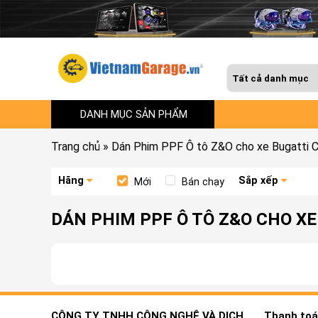
DANH MỤC SẢN PHẨM
Trang chủ
»
Dán Phim PPF Ô tô Z&O cho xe Bugatti C
Hãng
Sắp xếp
Mới
Bán chạy
DÁN PHIM PPF Ô TÔ Z&O CHO XE
CÔNG TY TNHH CÔNG NGHỆ VÀ DỊCH
Thanh toán