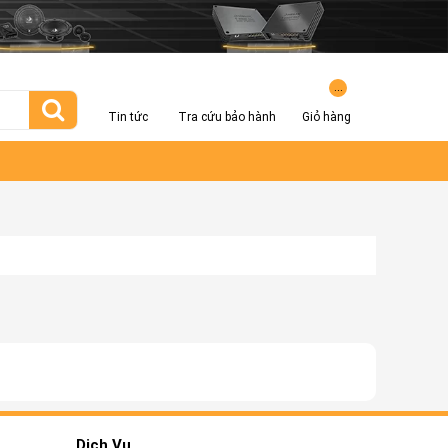
...
Tin tức
Tra cứu bảo hành
Giỏ hàng
Dịch Vụ