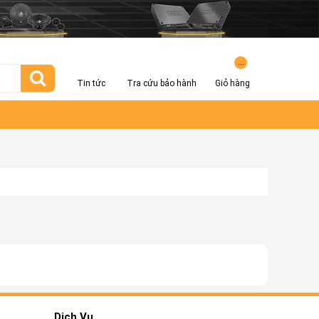
...
Tin tức
Tra cứu bảo hành
Giỏ hàng
Dịch Vụ