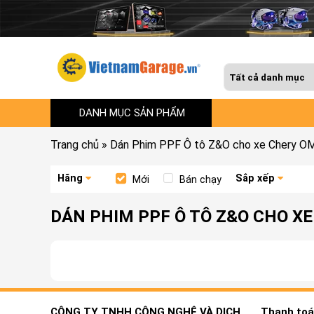
DANH MỤC SẢN PHẨM
Trang chủ
»
Dán Phim PPF Ô tô Z&O cho xe Chery 
Hãng
Sắp xếp
Mới
Bán chạy
DÁN PHIM PPF Ô TÔ Z&O CHO X
CÔNG TY TNHH CÔNG NGHỆ VÀ DỊCH
Thanh toán