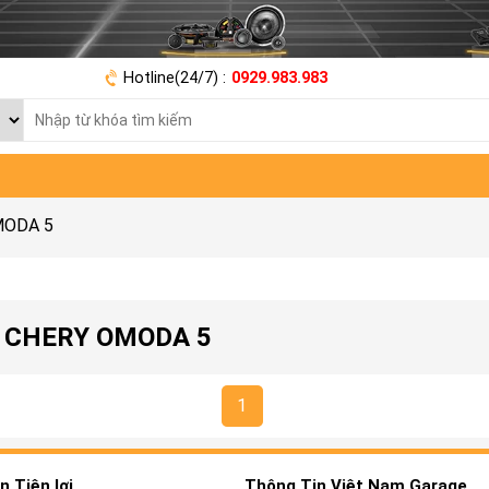
Hotline(24/7) :
0929.983.983
OMODA 5
E CHERY OMODA 5
1
 Tiện lợi
Thông Tin Việt Nam Garage