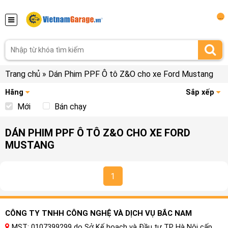
...
Trang chủ
»
Dán Phim PPF Ô tô Z&O cho xe Ford Mustang
Hãng
Sắp xếp
Mới
Bán chạy
DÁN PHIM PPF Ô TÔ Z&O CHO XE FORD
MUSTANG
1
CÔNG TY TNHH CÔNG NGHỆ VÀ DỊCH VỤ BẮC NAM
MST: 0107399299 do Sở Kế hoạch và Đầu tư TP Hà Nội cấp