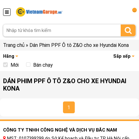
...
Trang chủ
»
Dán Phim PPF Ô tô Z&O cho xe Hyundai Kona
Hãng
Sắp xếp
Mới
Bán chạy
DÁN PHIM PPF Ô TÔ Z&O CHO XE HYUNDAI
KONA
1
CÔNG TY TNHH CÔNG NGHỆ VÀ DỊCH VỤ BẮC NAM
MST: 0107399299 do Sở Kế hoạch và Đầu tư TP Hà Nội cấp