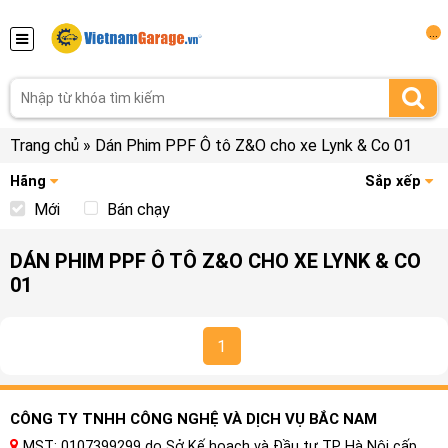
...
Trang chủ
»
Dán Phim PPF Ô tô Z&O cho xe Lynk & Co 01
Hãng
Sắp xếp
Mới
Bán chạy
DÁN PHIM PPF Ô TÔ Z&O CHO XE LYNK & CO
01
1
CÔNG TY TNHH CÔNG NGHỆ VÀ DỊCH VỤ BẮC NAM
MST: 0107399299 do Sở Kế hoạch và Đầu tư TP Hà Nội cấp