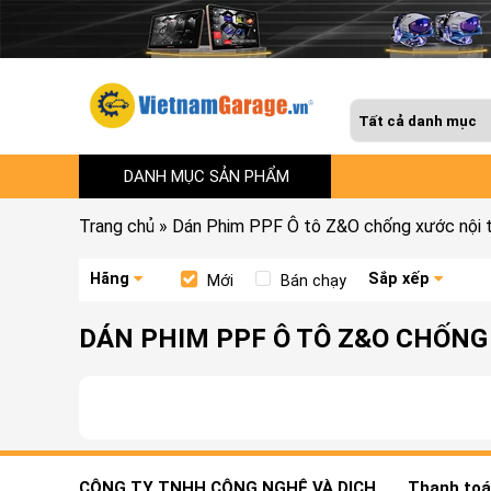
DANH MỤC SẢN PHẨM
Trang chủ
»
Dán Phim PPF Ô tô Z&O chống xước nội t
Hãng
Sắp xếp
Mới
Bán chạy
DÁN PHIM PPF Ô TÔ Z&O CHỐNG 
CÔNG TY TNHH CÔNG NGHỆ VÀ DỊCH
Thanh toán