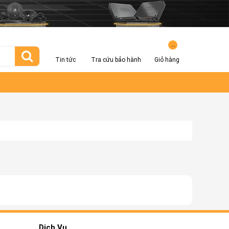
...
Tin tức
Tra cứu bảo hành
Giỏ hàng
T
Dịch Vụ