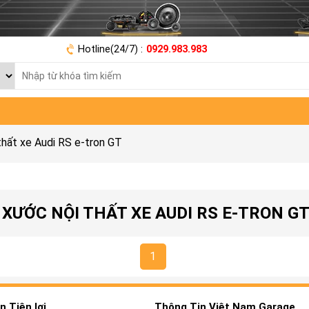
Hotline(24/7) :
0929.983.983
hất xe Audi RS e-tron GT
XƯỚC NỘI THẤT XE AUDI RS E-TRON G
1
 Tiện lợi
Thông Tin Việt Nam Garage