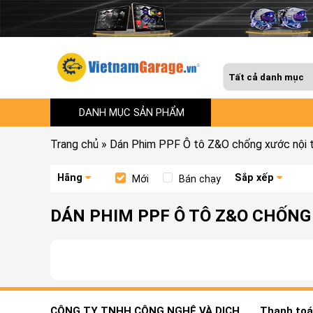
DANH MỤC SẢN PHẨM
Trang chủ
»
Dán Phim PPF Ô tô Z&O chống xước nội t
Hãng
Sắp xếp
Mới
Bán chạy
DÁN PHIM PPF Ô TÔ Z&O CHỐNG 
CÔNG TY TNHH CÔNG NGHỆ VÀ DỊCH
Thanh toán