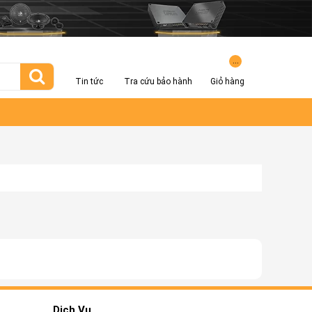
...
Tin tức
Tra cứu bảo hành
Giỏ hàng
Dịch Vụ