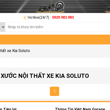
Hotline(24/7) :
0929.983.983
hất xe Kia Soluto
XƯỚC NỘI THẤT XE KIA SOLUTO
1
 Tiện lợi
Thông Tin Việt Nam Garage