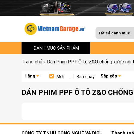
DANH MỤC SẢN PHẨM
Trang chủ
»
Dán Phim PPF Ô tô Z&O chống xước nội 
Hãng
Sắp xếp
Mới
Bán chạy
DÁN PHIM PPF Ô TÔ Z&O CHỐNG
CÔNG TY TNHH CÔNG NGHỆ VÀ DỊCH
Thanh toán