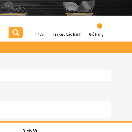
...
Tin tức
Tra cứu bảo hành
Giỏ hàng
Dịch Vụ