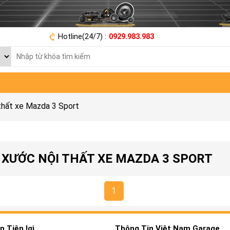
Hotline(24/7) :
0929.983.983
thất xe Mazda 3 Sport
 XƯỚC NỘI THẤT XE MAZDA 3 SPORT
1
 Tiện lợi
Thông Tin Việt Nam Garage