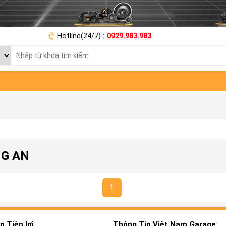
Hotline(24/7) :
0929.983.983
NG AN
1
 Tiện lợi
Thông Tin Việt Nam Garage