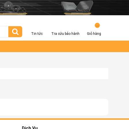
...
Tin tức
Tra cứu bảo hành
Giỏ hàng
Dịch Vụ