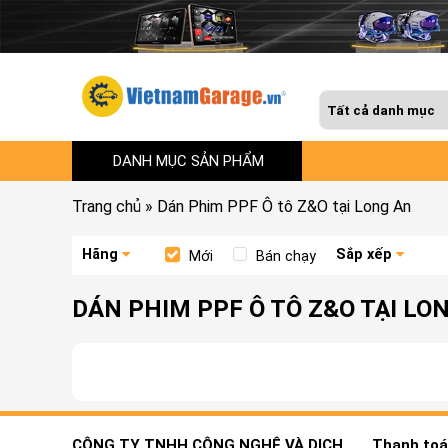
DANH MỤC SẢN PHẨM
Trang chủ
»
Dán Phim PPF Ô tô Z&O tại Long An
Hãng
Sắp xếp
Mới
Bán chạy
DÁN PHIM PPF Ô TÔ Z&O TẠI LO
CÔNG TY TNHH CÔNG NGHỆ VÀ DỊCH
Thanh toán