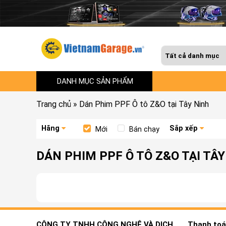
DANH MỤC SẢN PHẨM
Trang chủ
»
Dán Phim PPF Ô tô Z&O tại Tây Ninh
Hãng
Sắp xếp
Mới
Bán chạy
DÁN PHIM PPF Ô TÔ Z&O TẠI TÂ
CÔNG TY TNHH CÔNG NGHỆ VÀ DỊCH
Thanh toán