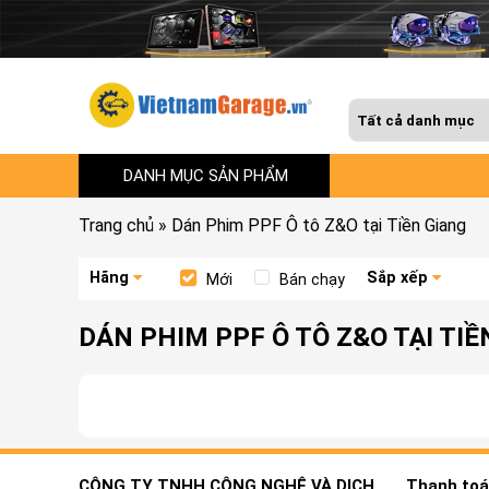
DANH MỤC SẢN PHẨM
Trang chủ
»
Dán Phim PPF Ô tô Z&O tại Tiền Giang
Hãng
Sắp xếp
Mới
Bán chạy
DÁN PHIM PPF Ô TÔ Z&O TẠI TIỀ
CÔNG TY TNHH CÔNG NGHỆ VÀ DỊCH
Thanh toán