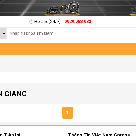
Hotline(24/7) :
0929.983.983
N GIANG
1
 Tiện lợi
Thông Tin Việt Nam Garage