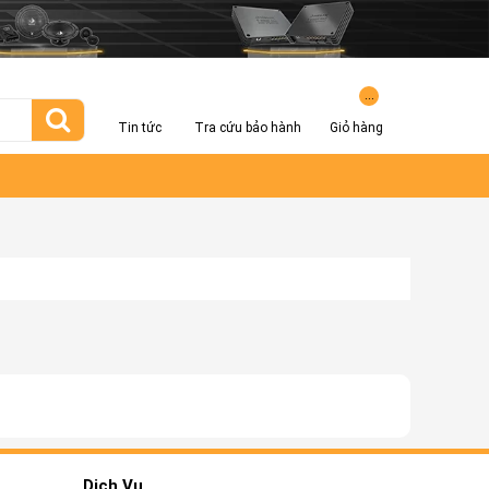
...
Tin tức
Tra cứu bảo hành
Giỏ hàng
Dịch Vụ