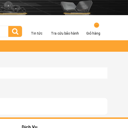
...
Tin tức
Tra cứu bảo hành
Giỏ hàng
Dịch Vụ