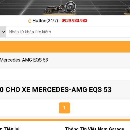
Hotline(24/7) :
0929.983.983
e Mercedes-AMG EQS 53
80 CHO XE MERCEDES-AMG EQS 53
1
 Tiện lợi
Thông Tin Việt Nam Garage