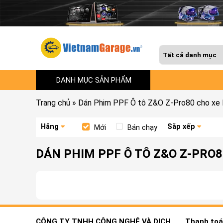
DANH MỤC SẢN PHẨM
Trang chủ
»
Dán Phim PPF Ô tô Z&O Z-Pro80 cho x
Hãng
Sắp xếp
Mới
Bán chạy
DÁN PHIM PPF Ô TÔ Z&O Z-PRO
CÔNG TY TNHH CÔNG NGHỆ VÀ DỊCH
Thanh toán