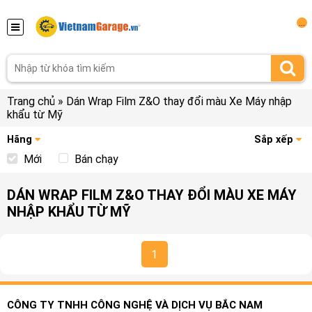
...
Trang chủ
»
Dán Wrap Film Z&O thay đổi màu Xe Máy nhập
khẩu từ Mỹ
Hãng
Sắp xếp
Mới
Bán chạy
DÁN WRAP FILM Z&O THAY ĐỔI MÀU XE MÁY
NHẬP KHẨU TỪ MỸ
1
CÔNG TY TNHH CÔNG NGHỆ VÀ DỊCH VỤ BẮC NAM