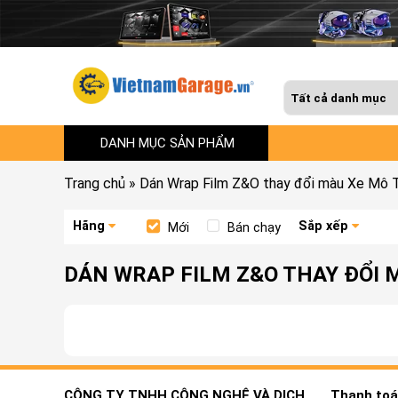
DANH MỤC SẢN PHẨM
Trang chủ
»
Dán Wrap Film Z&O thay đổi màu Xe Mô 
Hãng
Sắp xếp
Mới
Bán chạy
DÁN WRAP FILM Z&O THAY ĐỔI 
CÔNG TY TNHH CÔNG NGHỆ VÀ DỊCH
Thanh toán