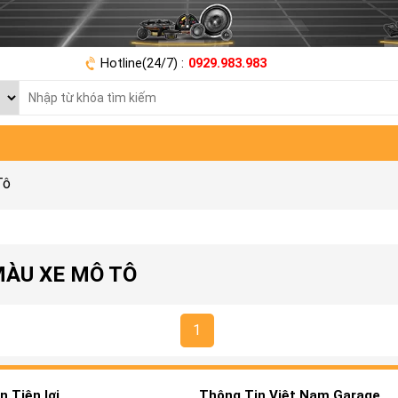
Hotline(24/7) :
0929.983.983
Tô
MÀU XE MÔ TÔ
1
 Tiện lợi
Thông Tin Việt Nam Garage