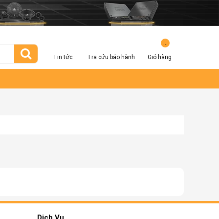
...
Tin tức
Tra cứu bảo hành
Giỏ hàng
Dịch Vụ