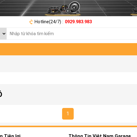
Hotline(24/7) :
0929.983.983
Ô
1
 Tiện lợi
Thông Tin Việt Nam Garage