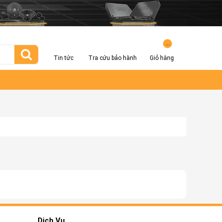
...
Tin tức
Tra cứu bảo hành
Giỏ hàng
Dịch Vụ