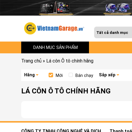
DANH MỤC SẢN PHẨM
Trang chủ
»
Lá côn Ô tô chính hãng
Hãng
Sắp xếp
Mới
Bán chạy
LÁ CÔN Ô TÔ CHÍNH HÃNG
CÔNG TY TNHH CÔNG NGHỆ VÀ DỊCH
Thanh toán