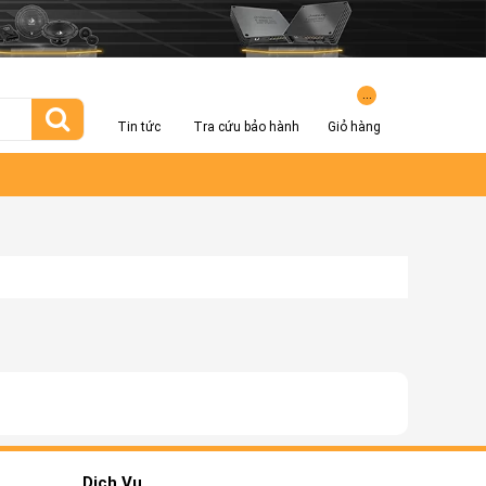
...
Tin tức
Tra cứu bảo hành
Giỏ hàng
Dịch Vụ