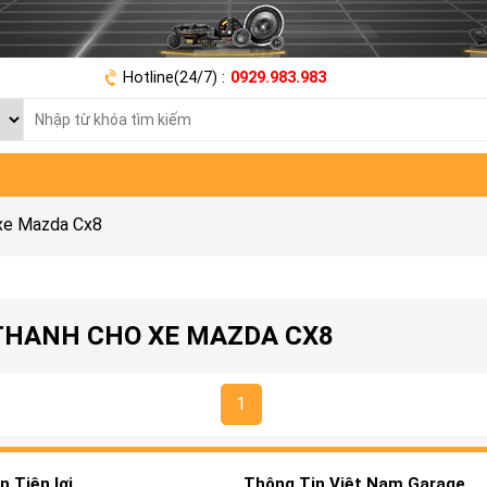
Hotline(24/7) :
0929.983.983
xe Mazda Cx8
 THANH CHO XE MAZDA CX8
1
 Tiện lợi
Thông Tin Việt Nam Garage