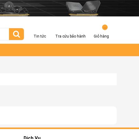
...
Tin tức
Tra cứu bảo hành
Giỏ hàng
Dịch Vụ