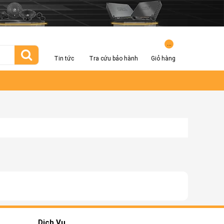
...
Tin tức
Tra cứu bảo hành
Giỏ hàng
Dịch Vụ