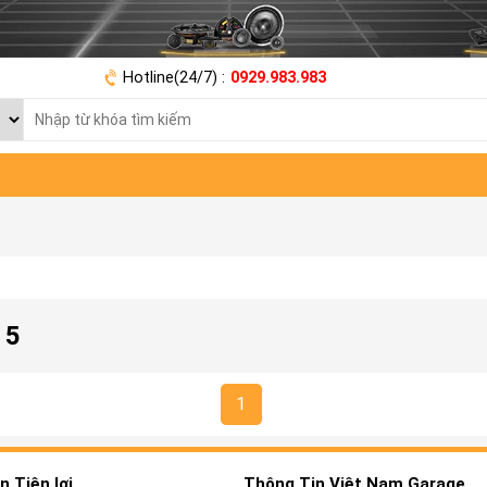
Hotline(24/7) :
0929.983.983
 5
1
 Tiện lợi
Thông Tin Việt Nam Garage