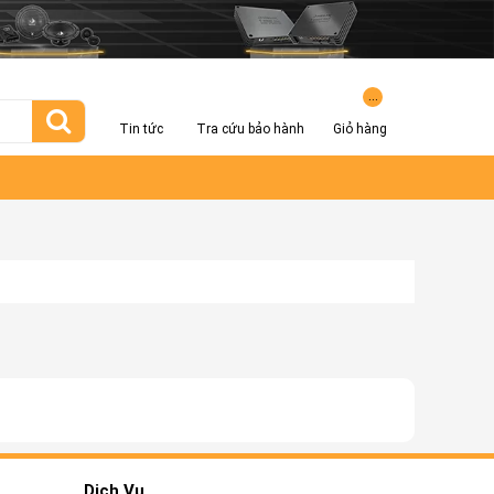
...
Tin tức
Tra cứu bảo hành
Giỏ hàng
Dịch Vụ