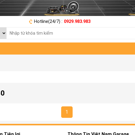
Hotline(24/7) :
0929.983.983
80
1
 Tiện lợi
Thông Tin Việt Nam Garage