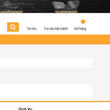
...
Tin tức
Tra cứu bảo hành
Giỏ hàng
Dịch Vụ