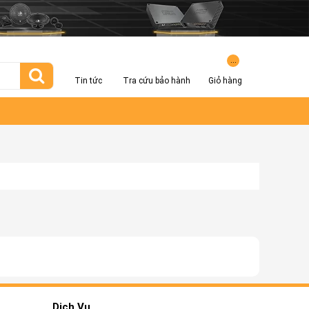
...
Tin tức
Tra cứu bảo hành
Giỏ hàng
Dịch Vụ