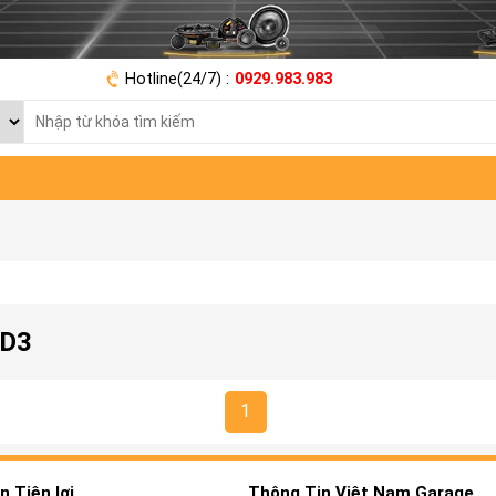
Hotline(24/7) :
0929.983.983
ID3
1
 Tiện lợi
Thông Tin Việt Nam Garage