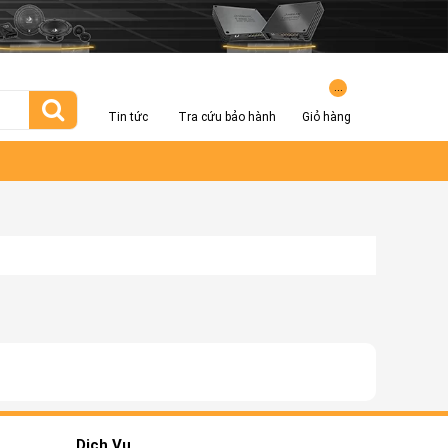
...
Tin tức
Tra cứu bảo hành
Giỏ hàng
Dịch Vụ