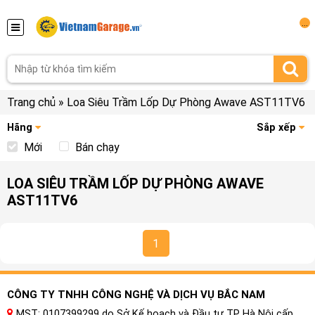
...
Trang chủ
»
Loa Siêu Trầm Lốp Dự Phòng Awave AST11TV6
Hãng
Sắp xếp
Mới
Bán chạy
LOA SIÊU TRẦM LỐP DỰ PHÒNG AWAVE
AST11TV6
1
CÔNG TY TNHH CÔNG NGHỆ VÀ DỊCH VỤ BẮC NAM
MST: 0107399299 do Sở Kế hoạch và Đầu tư TP Hà Nội cấp