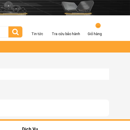
...
Tin tức
Tra cứu bảo hành
Giỏ hàng
Dịch Vụ