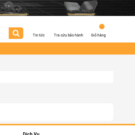
...
Tin tức
Tra cứu bảo hành
Giỏ hàng
Dịch Vụ