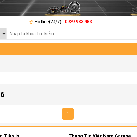
Hotline(24/7) :
0929.983.983
 6
1
 Tiện lợi
Thông Tin Việt Nam Garage