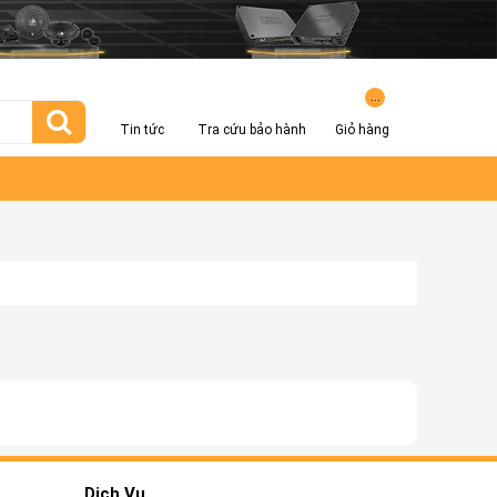
...
Tin tức
Tra cứu bảo hành
Giỏ hàng
Dịch Vụ